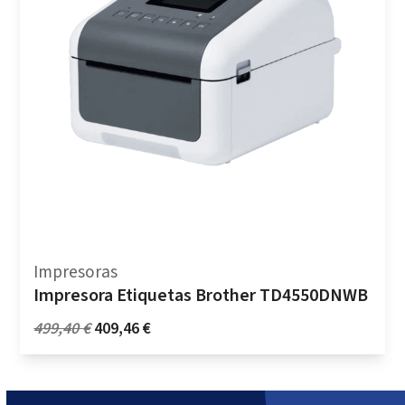
Impresoras
Impresora Etiquetas Brother TD4550DNWB
Original
Current
499,40
€
409,46
€
price
price
was:
is:
499,40 €.
409,46 €.