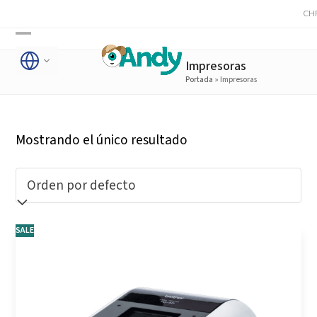
Skip
CHR G
to
Open
Close
content
Impresoras
mobile
mobile
Portada
»
Impresoras
menu
menu
Mostrando el único resultado
SALE