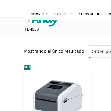
Skip
to
FUNCIONES
SECTORES
CASOS DE ÉXITO
content
TD4550
Mostrando el único resultado
SALE