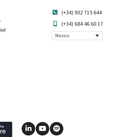
(+34) 932 715 644
o
(+34) 684 46 60 17
dad
Mexico
s
LinkedIn
YouTube
Spotify