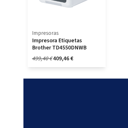
Impresoras
Impresora Etiquetas
Brother TD4550DNWB
Original
Current
499,40
€
409,46
€
price
price
was:
is:
499,40 €.
409,46 €.