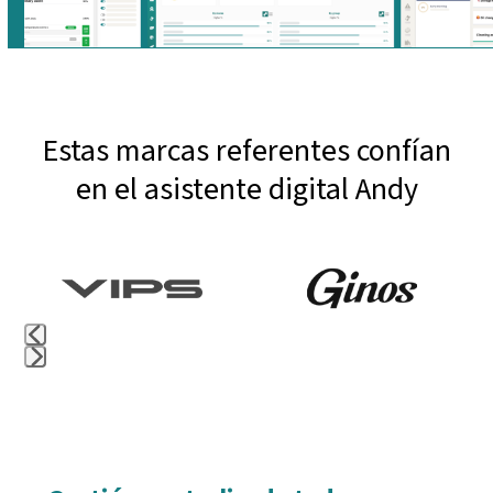
Estas marcas referentes confían
en el asistente digital Andy
Use
the
left
and
Press
right
escape
arrow
to
keys
go
to