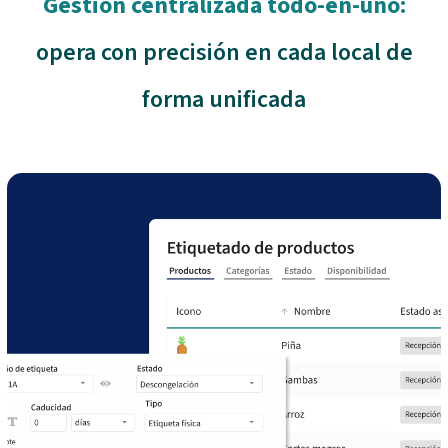
Gestión centralizada todo-en-uno:
to
access
the
the
opera con precisión en cada local de
first
carousel
slide
forma unificada
navigation
buttons