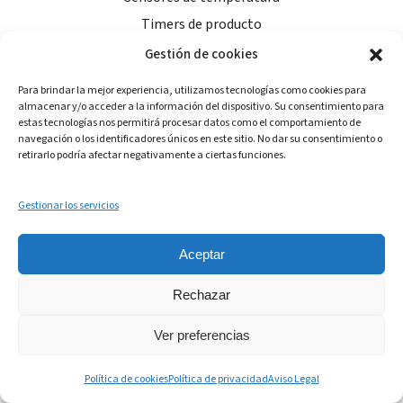
Timers de producto
Timers operacionales
Gestión de cookies
Para brindar la mejor experiencia, utilizamos tecnologías como cookies para
almacenar y/o acceder a la información del dispositivo. Su consentimiento para
RECURSOS
estas tecnologías nos permitirá procesar datos como el comportamiento de
navegación o los identificadores únicos en este sitio. No dar su consentimiento o
retirarlo podría afectar negativamente a ciertas funciones.
AndyTalks
Sobre Andy
Gestionar los servicios
Blog
Tienda
Aceptar
Centro de ayuda
Empieza gratis
Rechazar
Ver preferencias
LEGAL
Política de cookies
Política de privacidad
Aviso Legal