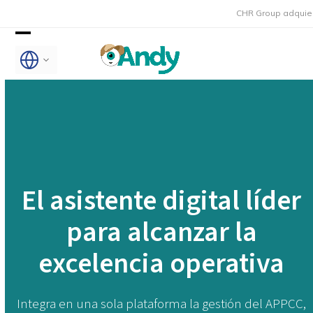
Skip
CHR Group adquiere Rmoni y And
to
Open
Close
content
mobile
mobile
menu
menu
El asistente digital líder
para alcanzar la
excelencia operativa
Integra en una sola plataforma la gestión del APPCC,