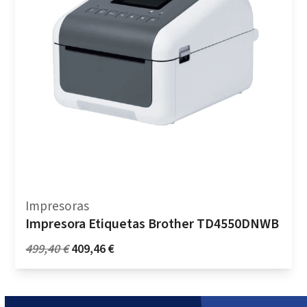
Impresoras
Impresora Etiquetas Brother TD4550DNWB
Original
Current
499,40
€
409,46
€
price
price
was:
is:
499,40 €.
409,46 €.