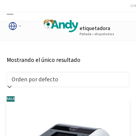
Skip
CHR G
to
Open
Close
content
etiquetadora
mobile
mobile
Portada
»
etiquetadora
menu
menu
Mostrando el único resultado
SALE