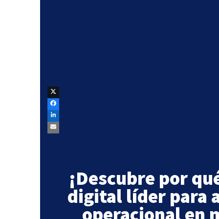
Andy
Instagram de
Instagram de
Rafa
Instagram de
Tere
LinkedIn de
Andy
LinkedIn de
Rafa
LinkedIn de
Tere
¡Descubre por qué
digital líder para 
operacional en 