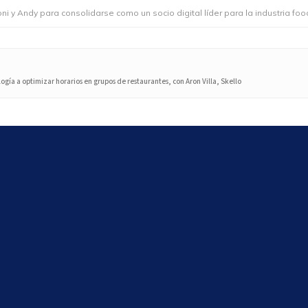
 para consolidarse como un socio digital líder para la industria foodservic
gía a optimizar horarios en grupos de restaurantes, con Aron Villa, Skello
Search
Search
Últimos artículos