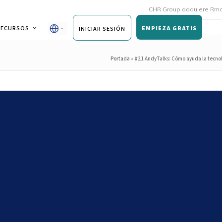
CHR Group adquiere Rmoni y Andy
RECURSOS
EMPIEZA GRATIS
INICIAR SESIÓN
Portada
»
#21 AndyTalks: Cómo ayuda la tecnolo
da la tecnología a optimizar
staurantes, con Aron Villa,