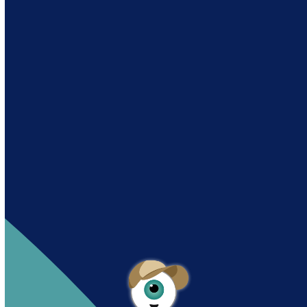
Andy es un asistente creado por Intowin
siguiendo su misión
“Building a Smart Future
Together”.
Andy is an assistant created by Intowin following
their mission
“Building a Smart Future
Together”
.