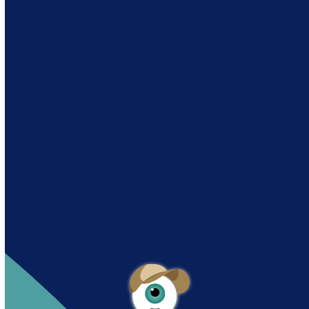
Andy es un asistente creado por Intowin
siguiendo su misión
“Building a Smart Future
Together”.
Andy is an assistant created by Intowin following
their mission
“Building a Smart Future
Together”
.