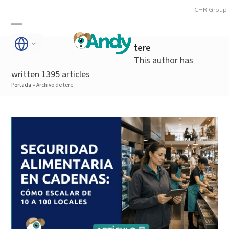
Skip
CHR Group adquie
to
Open
Close
content
tere
mobile
mobile
This author has
menu
menu
written 1395 articles
Portada
»
Archivo de tere