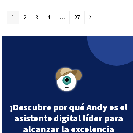
Page
Page
Page
Page
Page
Next
1
2
3
4
…
27
¡Descubre por qué Andy es el
asistente digital líder para
alcanzar la excelencia