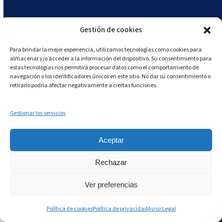
Software de gestión de seguridad alimentaria:
guía para empresas enterprise de food service
Gestión de cookies
Para brindar la mejor experiencia, utilizamos tecnologías como cookies para
almacenar y/o acceder a la información del dispositivo. Su consentimiento para
estas tecnologías nos permitirá procesar datos como el comportamiento de
navegación o los identificadores únicos en este sitio. No dar su consentimiento o
retirarlo podría afectar negativamente a ciertas funciones.
Gestionar los servicios
Aceptar
Rechazar
Cómo reducir las no conformidades recurrentes
en auditorías
Ver preferencias
Política de cookies
Política de privacidad
Aviso Legal