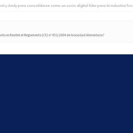
 para consolidarse como un socio digital líder para la industria foodservic
unto es flexible el Reglamento (CE) nº 852/2004 de Inocuidad Alimentaria?
Search
Search
Últimos artículos