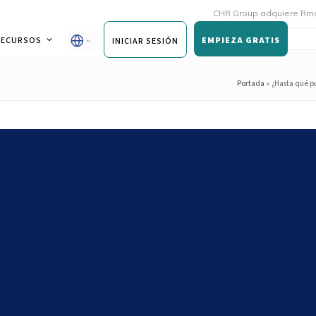
CHR Group adquiere Rmoni y Andy
RECURSOS
EMPIEZA GRATIS
INICIAR SESIÓN
Portada
»
¿Hasta qué p
ible el Reglamento (CE) nº
limentaria?