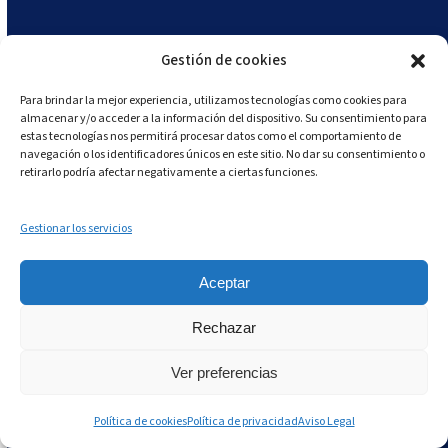
cocina, puede reducir significativamente los
errores. Estos sistemas permiten que los pedidos
Gestión de cookies
se transmitan de manera clara y precisa,
asegurando que cada miembro del equipo
Para brindar la mejor experiencia, utilizamos tecnologías como cookies para
almacenar y/o acceder a la información del dispositivo. Su consentimiento para
entienda sus tareas sin confusiones.
estas tecnologías nos permitirá procesar datos como el comportamiento de
navegación o los identificadores únicos en este sitio. No dar su consentimiento o
retirarlo podría afectar negativamente a ciertas funciones.
Protocolos estándar de pedidos
: Establecer
protocolos estándar para la toma y transmisión
Gestionar los servicios
de pedidos. Esto incluye usar un lenguaje
uniforme y códigos de colores o símbolos para
Aceptar
indicar el estado de los pedidos (por ejemplo,
pedidos urgentes, pedidos en espera).
Rechazar
Capacitación regular
: Capacitar regularmente a
Ver preferencias
los empleados en el uso del sistema de pedidos
para garantizar que todos estén familiarizados
Política de cookies
Política de privacidad
Aviso Legal